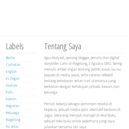
Labels
Tentang Saya
Berita
Agus Mulyadi, seorang blogger, penulis, dan digital
storyteller. Lahir di Magelang, 3 Agustus 1991. Sering
Curhatan
menulis artikel ringan tentang politik, sosial, isu-isu
English
populer di media sosial, serta catatan reflektif
Es Degan
tentang kehidupan sehari-hari utamanya yang
Feature
berkaitan dengan kehidupan pribadi, kawan, dan
Kalis
keluarga.
Kawan
Pernah bekerja sebagai pemimpin redaksi di
Kegiatan
Mojok.co, sebuah media opini alternatif berbasis di
Keluarga
Jogja. Sekarang menjadi manajer di Akal Buku,
Magelang
sebuah toko buku online sederhana yang saya
Ra Jelas
jalankan bersama istri saya.