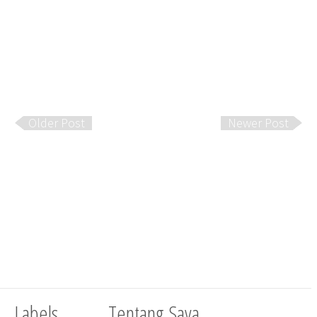
Older Post
Newer Post
Labels
Tentang Saya