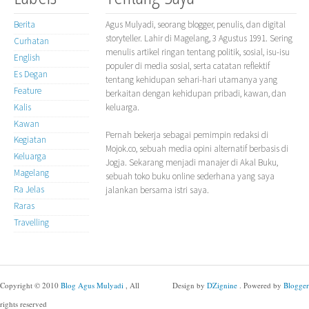
Berita
Agus Mulyadi, seorang blogger, penulis, dan digital
storyteller. Lahir di Magelang, 3 Agustus 1991. Sering
Curhatan
menulis artikel ringan tentang politik, sosial, isu-isu
English
populer di media sosial, serta catatan reflektif
Es Degan
tentang kehidupan sehari-hari utamanya yang
Feature
berkaitan dengan kehidupan pribadi, kawan, dan
Kalis
keluarga.
Kawan
Pernah bekerja sebagai pemimpin redaksi di
Kegiatan
Mojok.co, sebuah media opini alternatif berbasis di
Keluarga
Jogja. Sekarang menjadi manajer di Akal Buku,
Magelang
sebuah toko buku online sederhana yang saya
Ra Jelas
jalankan bersama istri saya.
Raras
Travelling
Copyright © 2010
Blog Agus Mulyadi
, All
Design by
DZignine
. Powered by
Blogger
rights reserved