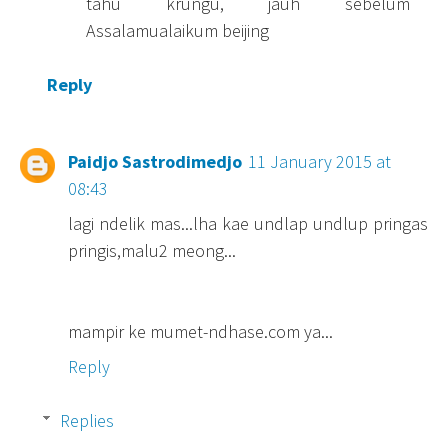
tahu krungu, jauh sebelum
Assalamualaikum beijing
Reply
Paidjo Sastrodimedjo
11 January 2015 at
08:43
lagi ndelik mas...lha kae undlap undlup pringas
pringis,malu2 meong...
mampir ke mumet-ndhase.com ya...
Reply
Replies