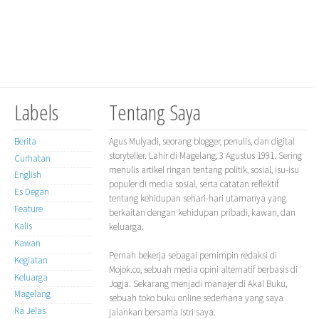
Labels
Tentang Saya
Berita
Agus Mulyadi, seorang blogger, penulis, dan digital
storyteller. Lahir di Magelang, 3 Agustus 1991. Sering
Curhatan
menulis artikel ringan tentang politik, sosial, isu-isu
English
populer di media sosial, serta catatan reflektif
Es Degan
tentang kehidupan sehari-hari utamanya yang
Feature
berkaitan dengan kehidupan pribadi, kawan, dan
Kalis
keluarga.
Kawan
Pernah bekerja sebagai pemimpin redaksi di
Kegiatan
Mojok.co, sebuah media opini alternatif berbasis di
Keluarga
Jogja. Sekarang menjadi manajer di Akal Buku,
Magelang
sebuah toko buku online sederhana yang saya
Ra Jelas
jalankan bersama istri saya.