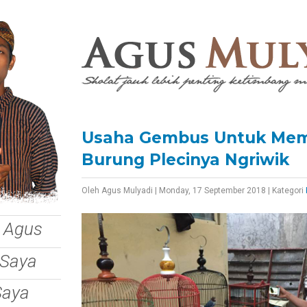
Usaha Gembus Untuk Me
Burung Plecinya Ngriwik
Oleh
Agus Mulyadi
|
Monday, 17 September 2018
|
Kategori
 Agus
 Saya
Saya