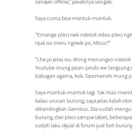
sanajan offline,” jawabnya sengak.
Saya cuma bisa mantuk-mantuk.
“Emange pleci nek ndelok video pleci ngr
njuk iso melu ngriwik po, Mbus?”
“Lha yo jelas iso. Wong menungso ndelok
Youtube mung pisan-pindo we langsung d
babagan agama, kok. Opomeneh mung ple
Saya mantuk-mantuk lagi. Tak mau mem
kalau urusan burung, saya jelas kalah otori
dibandingkan Gembus. Dia sudah mengu
burung, dari pleci sampai labet, beberapa
sudah laku dijual di forum jual beli burun