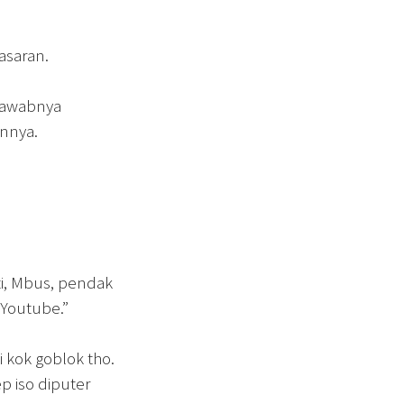
asaran.
” jawabnya
annya.
i, Mbus, pendak
 Youtube.”
i kok goblok tho.
p iso diputer