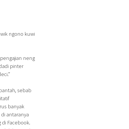
iwik ngono kuwi
 pengajian neng
adi pinter
ci.”
bantah, sebab
tatif
rus banyak
 di antaranya
g di Facebook.