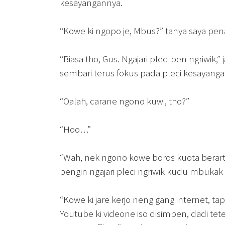
kesayangannya.
“Kowe ki ngopo je, Mbus?” tanya saya pen
“Biasa tho, Gus. Ngajari pleci ben ngriwik,
sembari terus fokus pada pleci kesayang
“Oalah, carane ngono kuwi, tho?”
“Hoo…”
“Wah, nek ngono kowe boros kuota berart
pengin ngajari pleci ngriwik kudu mbukak
“Kowe ki jare kerjo neng gang internet, tap
Youtube ki videone iso disimpen, dadi tete