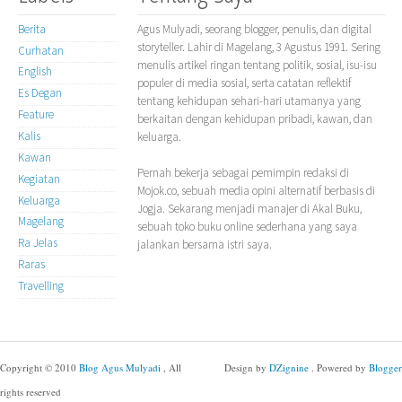
Berita
Agus Mulyadi, seorang blogger, penulis, dan digital
storyteller. Lahir di Magelang, 3 Agustus 1991. Sering
Curhatan
menulis artikel ringan tentang politik, sosial, isu-isu
English
populer di media sosial, serta catatan reflektif
Es Degan
tentang kehidupan sehari-hari utamanya yang
Feature
berkaitan dengan kehidupan pribadi, kawan, dan
Kalis
keluarga.
Kawan
Pernah bekerja sebagai pemimpin redaksi di
Kegiatan
Mojok.co, sebuah media opini alternatif berbasis di
Keluarga
Jogja. Sekarang menjadi manajer di Akal Buku,
Magelang
sebuah toko buku online sederhana yang saya
Ra Jelas
jalankan bersama istri saya.
Raras
Travelling
Copyright © 2010
Blog Agus Mulyadi
, All
Design by
DZignine
. Powered by
Blogger
rights reserved