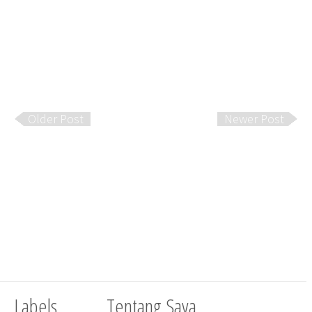
Older Post
Newer Post
Labels
Tentang Saya