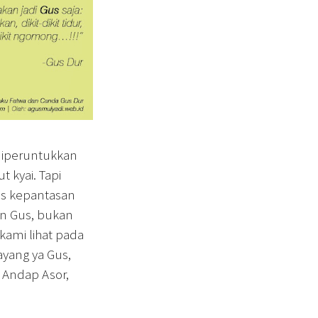
 diperuntukkan
 kyai. Tapi
as kepantasan
an Gus, bukan
 kami lihat pada
ayang ya Gus,
 Andap Asor,