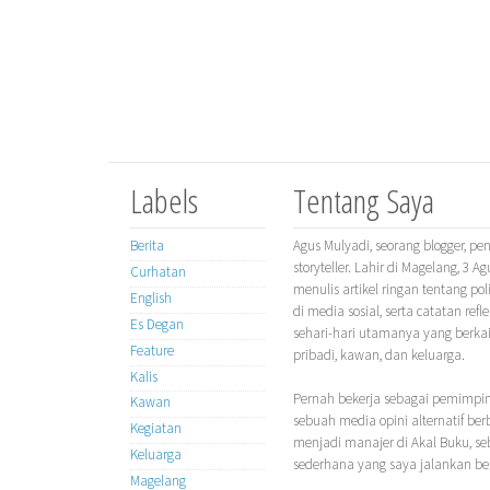
Labels
Tentang Saya
Berita
Agus Mulyadi, seorang blogger, penu
storyteller. Lahir di Magelang, 3 A
Curhatan
menulis artikel ringan tentang polit
English
di media sosial, serta catatan ref
Es Degan
sehari-hari utamanya yang berka
Feature
pribadi, kawan, dan keluarga.
Kalis
Pernah bekerja sebagai pemimpin 
Kawan
sebuah media opini alternatif ber
Kegiatan
menjadi manajer di Akal Buku, se
Keluarga
sederhana yang saya jalankan ber
Magelang