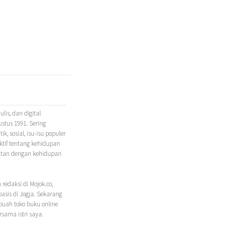
lis, dan digital
gustus 1991. Sering
ik, sosial, isu-isu populer
lektif tentang kehidupan
itan dengan kehidupan
redaksi di Mojok.co,
basis di Jogja. Sekarang
buah toko buku online
sama istri saya.