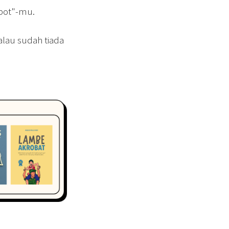
epot"-mu.
alau sudah tiada