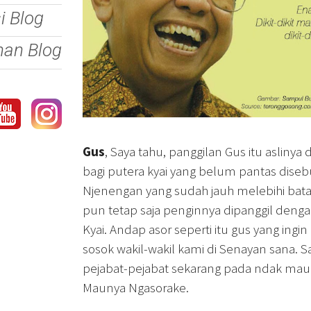
si Blog
nan Blog
Gus
, Saya tahu, panggilan Gus itu aslinya
bagi putera kyai yang belum pantas disebut
Njenengan yang sudah jauh melebihi bat
pun tetap saja penginnya dipanggil deng
Kyai. Andap asor seperti itu gus yang ingin
sosok wakil-wakil kami di Senayan sana. S
pejabat-pejabat sekarang pada ndak mau
Maunya Ngasorake.