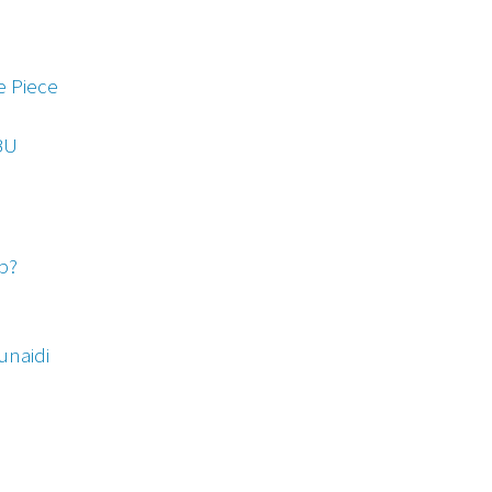
e Piece
BU
b?
unaidi