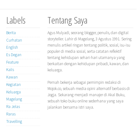
Labels
Tentang Saya
Berita
Agus Mulyadi, seorang blogger, penulis, dan digital
storyteller. Lahir di Magelang, 3 Agustus 1991. Sering
Curhatan
menulis artikel ringan tentang politik, sosial, isu-isu
English
populer di media sosial, serta catatan reflektif
Es Degan
tentang kehidupan sehari-hari utamanya yang
Feature
berkaitan dengan kehidupan pribadi, kawan, dan
Kalis
keluarga.
Kawan
Pernah bekerja sebagai pemimpin redaksi di
Kegiatan
Mojok.co, sebuah media opini alternatif berbasis di
Keluarga
Jogja. Sekarang menjadi manajer di Akal Buku,
Magelang
sebuah toko buku online sederhana yang saya
Ra Jelas
jalankan bersama istri saya.
Raras
Travelling