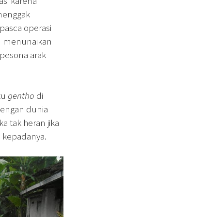
asi karena
enenggak
pasca operasi
en menunaikan
 pesona arak
atu
gentho
di
dengan dunia
 tak heran jika
 kepadanya.