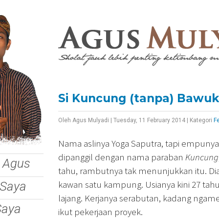
Si Kuncung (tanpa) Bawuk
Oleh
Agus Mulyadi
|
Tuesday, 11 February 2014
|
Kategori
F
Nama aslinya Yoga Saputra, tapi empunya
dipanggil dengan nama paraban
Kuncung
 Agus
tahu, rambutnya tak menunjukkan itu. Dia
kawan satu kampung. Usianya kini 27 tah
 Saya
lajang. Kerjanya serabutan, kadang ngam
Saya
ikut pekerjaan proyek.