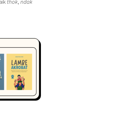
aik
thok
,
ndak