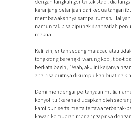
dengan langkah gontai tak stabil dia la
keranjang belanjaan dari kedua tangan ib
membawakannya sampai rumah. Hal yang
namun tak bisa dipungkiri sangatlah pe
makna.
Kali lain, entah sedang maracau atau tida
tongkrong bareng di warung kopi, tiba-ti
berkata begini, "Wah, aku ini kerjanya ng
apa bisa duitnya dikumpulkan buat naik h
Demi mendengar pertanyaan mulia namun
konyol itu (karena diucapkan oleh seoran
kami pun serta merta tertawa terbahak-b
kawan kemudian menanggapinya dengan