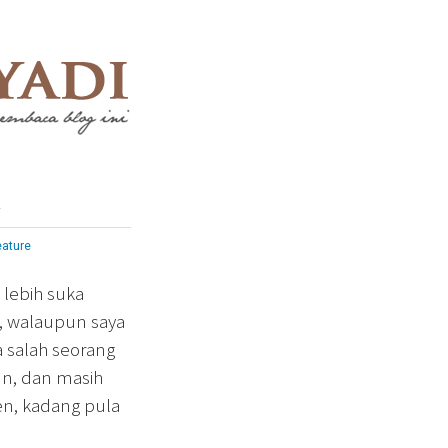
eature
 lebih suka
, walaupun saya
 salah seorang
un, dan masih
en, kadang pula