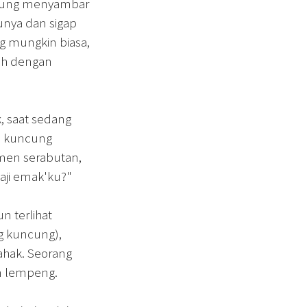
ngsung menyambar
unya dan sigap
 mungkin biasa,
nuh dengan
k, saat sedang
ba kuncung
amen serabutan,
aji emak'ku?"
 terlihat
g kuncung),
ahak. Seorang
 lempeng.