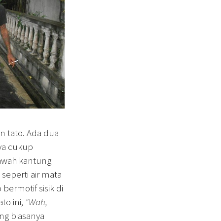
n tato. Ada dua
ya cukup
bawah kantung
eperti air mata
ermotif sisik di
to ini,
"Wah,
ng biasanya