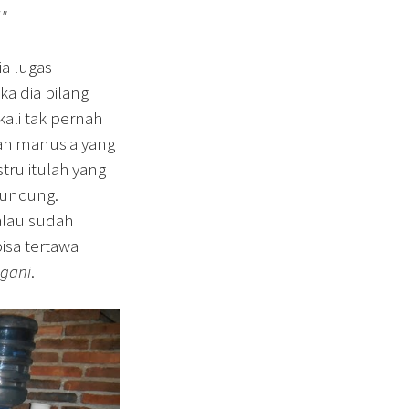
"
ia lugas
ka dia bilang
kali tak pernah
lah manusia yang
tru itulah yang
Kuncung.
alau sudah
sa tertawa
egani
.