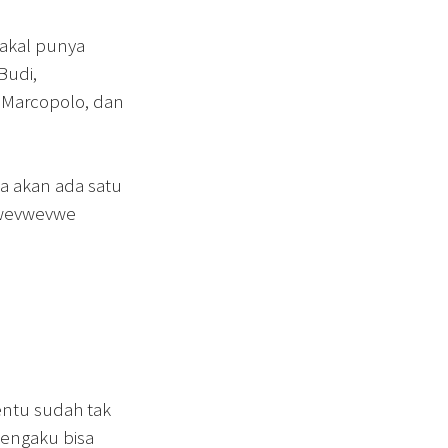
bakal punya
Budi,
 Marcopolo, dan
ka akan ada satu
uvwevwevwe
ntu sudah tak
mengaku bisa