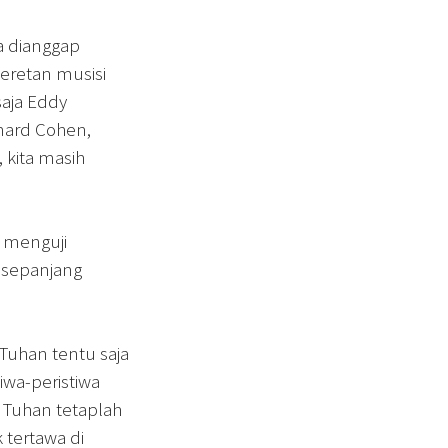
a dianggap
eretan musisi
saja Eddy
onard Cohen,
 kita masih
p menguji
 sepanjang
Tuhan tentu saja
iwa-peristiwa
. Tuhan tetaplah
 tertawa di