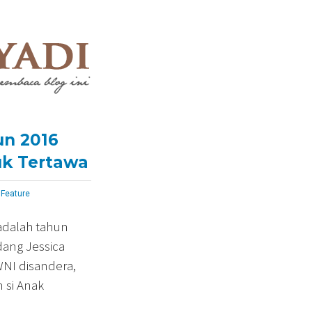
un 2016
uk Tertawa
i
Feature
adalah tahun
dang Jessica
NI disandera,
 si Anak