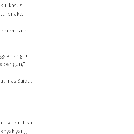
ku, kasus
tu jenaka.
 pemeriksaan
ggak bangun.
ia bangun,”
aat mas Saipul
ntuk peristiwa
banyak yang