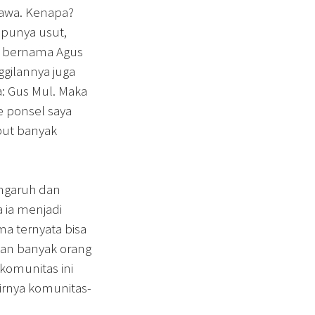
tawa. Kenapa?
 punya usut,
ga bernama Agus
ggilannya juga
: Gus Mul. Maka
e ponsel saya
iput banyak
engaruh dan
 ia menjadi
ma ternyata bisa
kan banyak orang
komunitas ini
irnya komunitas-