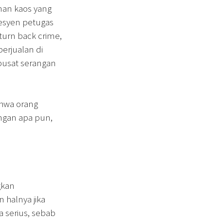
nan kaos yang
 fesyen petugas
 turn back crime,
erjualan di
pusat serangan
ahwa orang
ngan apa pun,
gkan
n halnya jika
a serius, sebab