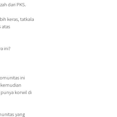
zah dari PKS.
ih keras, tatkala
 atas
 ini?
munitas ini
g kemudian
punya korwil di
omunitas yang