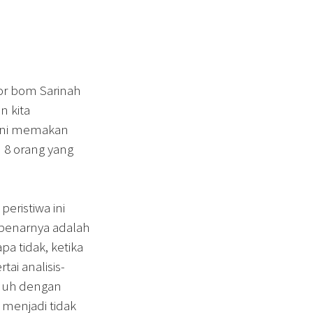
ror bom Sarinah
n kita
 ini memakan
 8 orang yang
ristiwa ini
benarnya adalah
pa tidak, ketika
tai analisis-
penuh dengan
menjadi tidak