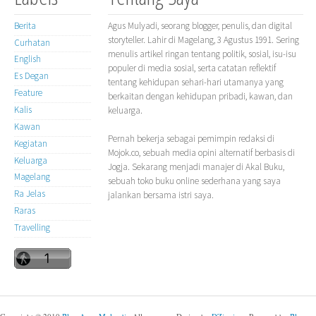
Berita
Agus Mulyadi, seorang blogger, penulis, dan digital
storyteller. Lahir di Magelang, 3 Agustus 1991. Sering
Curhatan
menulis artikel ringan tentang politik, sosial, isu-isu
English
populer di media sosial, serta catatan reflektif
Es Degan
tentang kehidupan sehari-hari utamanya yang
Feature
berkaitan dengan kehidupan pribadi, kawan, dan
Kalis
keluarga.
Kawan
Pernah bekerja sebagai pemimpin redaksi di
Kegiatan
Mojok.co, sebuah media opini alternatif berbasis di
Keluarga
Jogja. Sekarang menjadi manajer di Akal Buku,
Magelang
sebuah toko buku online sederhana yang saya
Ra Jelas
jalankan bersama istri saya.
Raras
Travelling