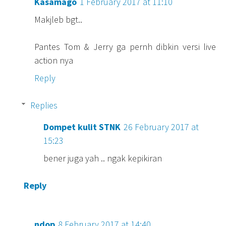
Kasamago
1 February 2017 at 11:10
Makjleb bgt..
Pantes Tom & Jerry ga pernh dibkin versi live
action nya
Reply
Replies
Dompet kulit STNK
26 February 2017 at
15:23
bener juga yah .. ngak kepikiran
Reply
ndop
8 February 2017 at 14:40