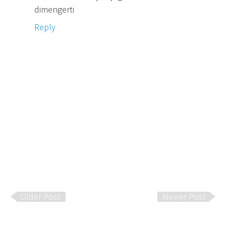
dimengerti
Reply
Older Post
Newer Post