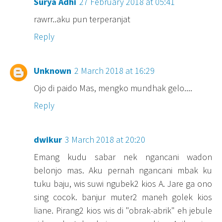
Surya Adhi
27 February 2018 at 05:41
rawrr..aku pun terperanjat
Reply
Unknown
2 March 2018 at 16:29
Ojo di paido Mas, mengko mundhak gelo....
Reply
dwikur
3 March 2018 at 20:20
Emang kudu sabar nek ngancani wadon
belonjo mas. Aku pernah ngancani mbak ku
tuku baju, wis suwi ngubek2 kios A. Jare ga ono
sing cocok. banjur muter2 maneh golek kios
liane. Pirang2 kios wis di "obrak-abrik" eh jebule